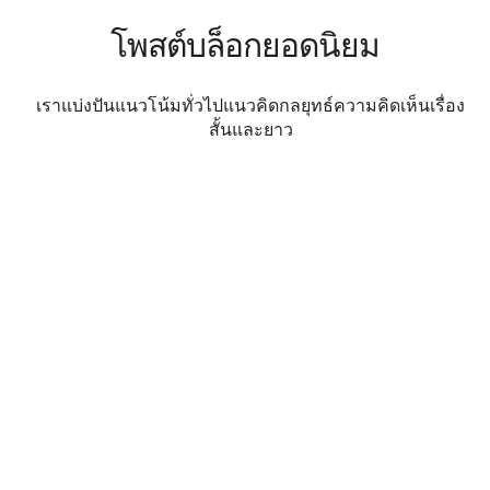
โพสต์บล็อกยอดนิยม
เราแบ่งปันแนวโน้มทั่วไปแนวคิดกลยุทธ์ความคิดเห็นเรื่อง
สั้นและยาว
น่า สนใจ
ไฟดับที่ไอบีเรียไม่สามารถ
หยุดข่าวกรองด้านพลังงาน
ได้
ด้วยการสำรองข้อมูลแบบบูรณาการของ
Tigo EI Residential ระบบจ่ายไฟบ้านให้