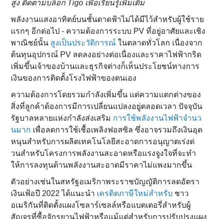
สูง ติดตามบล็อก Tigo เพื่อเรียนรู้เพิ่มเติม
พลังงานแสงอาทิตย์บนชั้นดาดฟ้าไม่ได้มีไว้สําหรับผู้ใช้ราย
แรกๆ อีกต่อไป - ความต้องการระบบ PV ที่อยู่อาศัยและเชิง
พาณิชย์นั้น
สูงเป็นประวัติการณ์
ในตลาดทั่วโลก เนื่องจาก
ต้นทุนอุปกรณ์ PV ลดลงอย่างต่อเนื่องและราคาไฟฟ้ากริด
เพิ่มขึ้นเจ้าของบ้านและธุรกิจต่างก็เห็นประโยชน์ทางการ
เงินของการติดตั้งโรงไฟฟ้าของตนเอง
ความต้องการโดยรวมกําลังเพิ่มขึ้น แต่ความแตกต่างของ
สิ่งที่ลูกค้าต้องการมีการเปลี่ยนแปลงอยู่ตลอดเวลา ปัจจุบัน
รัฐบาลหลายแห่งกําลังส่งเสริม
การใช้พลังงานไฟฟ้าจํานว
นมาก
เพื่อลดการใช้เชื้อเพลิงฟอสซิล ซึ่งอาจรวมถึงเงินอุด
หนุนสําหรับการผลิตเทคโนโลยีสะอาดการอนุญาตเร่งด่
วนสําหรับโครงการพลังงานสะอาดหรือแรงจูงใจที่จะทํา
ให้การลงทุนด้านพลังงานสะอาดมีราคาไม่แพงมากขึ้น
ตัวอย่างเช่นในสหรัฐอเมริกาพระราชบัญญัติการลดอัตรา
เงินเฟ้อปี 2022 ได้แนะนํา
เครดิตภาษีใหม่สําหรับ
ชาว
อเมริกันที่ติดตั้งแผงโซลาร์เซลล์หรือแบตเตอรี่สําหรับผู้
สัญจรที่ซื้อจักรยานไฟฟ้าหรือแม้แต่สําหรับการปรับปรุงแผง