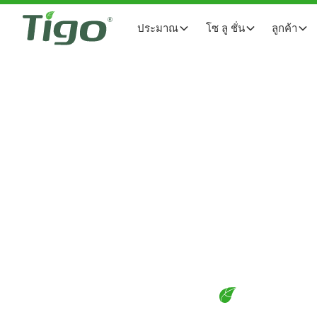
ประมาณ
โซ ลู ชั่น
ลูกค้า
ปรับแต่ง
TS4-A เฟล็กซ์ MLPE
ดาวน์โหลด