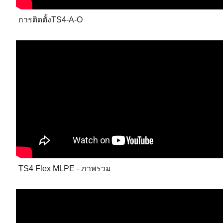
การติดตั้งTS4-A-O
TS4 Flex MLPE - ภาพรวม