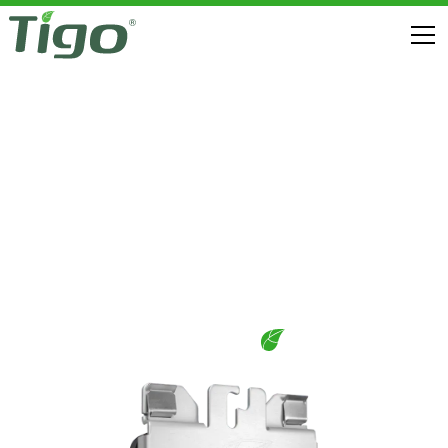
ความปลอดภัยจากอัคคีภัย
TS4-X FLEX MLPE
ดาวน์โหลด