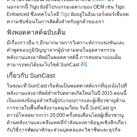
นอกจากนี้ Tigo ยังมีโปรแกรมเฉพาะของ OEM เช่น Tigo
Enhanced ซึ่งเทคโนโลยี
Tigo
ฝังอยู่ในอินเวอร์เตอร์เพื่อลด
ความซับซ้อนในการติดตั้งสําหรับลูกค้าของเรา
ฟังพอดคาสต์ฉบับเต็ม
มีเรื่องราวอื่น ๆ อีกมากมายการวิเคราะห์การแข่งขันและ
คําพูดของภูมิปัญญาจากผู้นําสามคนในอุตสาหกรรม
พลังงานแสงอาทิตย์ในพอดคาสต์นี้ การสนทนาแบบเต็ม
สามารถพบได้บนเว็บไซต์ SunCast
ที่นี่
เกี่ยวกับ SunCast
ในขณะที่ SunCast เริ่มต้นเป็นพอดคาสต์แรกที่มุ่งเน้นไปที่
พลังงานแสงอาทิตย์สําหรับตลาดเกิดใหม่ในปี 2015 ตอนนี้
เป็นแหล่งข้อมูลสําหรับผู้ประกอบการและผู้เชี่ยวชาญด้าน
การขายในพื้นที่พลังงานหมุนเวียน วันนี้ SunCast ถูก
ดาวน์โหลดมากกว่า 20,000 ครั้งต่อเดือนโดยผู้เชี่ยวชาญ
ด้านพลังงานและคลีนเทคที่กําลังมองหาข้อมูลเชิงลึกเกี่ยว
กับวิธีการพัฒนาทักษะส่วนบุคคลและวิชาชีพและธุรกิจ