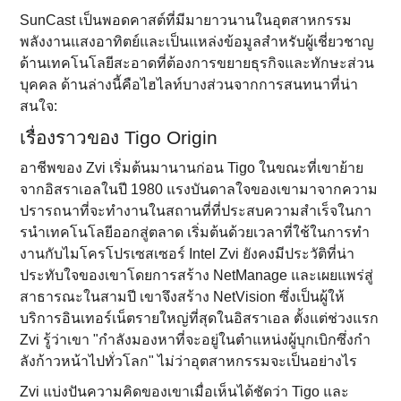
SunCast เป็นพอดคาสต์ที่มีมายาวนานในอุตสาหกรรม
พลังงานแสงอาทิตย์และเป็นแหล่งข้อมูลสําหรับผู้เชี่ยวชาญ
ด้านเทคโนโลยีสะอาดที่ต้องการขยายธุรกิจและทักษะส่วน
บุคคล ด้านล่างนี้คือไฮไลท์บางส่วนจากการสนทนาที่น่า
สนใจ:
เรื่องราวของ Tigo Origin
อาชีพของ Zvi เริ่มต้นมานานก่อน Tigo ในขณะที่เขาย้าย
จากอิสราเอลในปี 1980 แรงบันดาลใจของเขามาจากความ
ปรารถนาที่จะทํางานในสถานที่ที่ประสบความสําเร็จในกา
รนําเทคโนโลยีออกสู่ตลาด เริ่มต้นด้วยเวลาที่ใช้ในการทํา
งานกับไมโครโปรเซสเซอร์ Intel Zvi ยังคงมีประวัติที่น่า
ประทับใจของเขาโดยการสร้าง NetManage และเผยแพร่สู่
สาธารณะในสามปี เขาจึงสร้าง NetVision ซึ่งเป็นผู้ให้
บริการอินเทอร์เน็ตรายใหญ่ที่สุดในอิสราเอล ตั้งแต่ช่วงแรก
Zvi รู้ว่าเขา "กําลังมองหาที่จะอยู่ในตําแหน่งผู้บุกเบิกซึ่งกํา
ลังก้าวหน้าไปทั่วโลก" ไม่ว่าอุตสาหกรรมจะเป็นอย่างไร
Zvi แบ่งปันความคิดของเขาเมื่อเห็นได้ชัดว่า Tigo และ