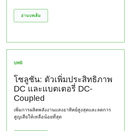
อ่านบทเต็ม
บท
6
โซลูชัน: ตัวเพิ่มประสิทธิภาพ
DC และแบตเตอรี่ DC-
Coupled
เพิ่มการผลิตพลังงานแสงอาทิตย์สูงสุดและลดการ
สูญเสียให้เหลือน้อยที่สุด