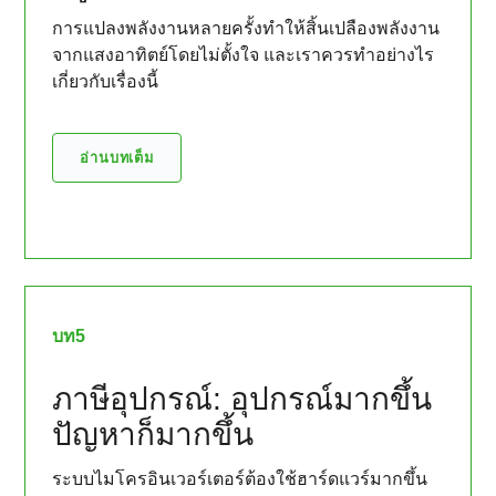
การแปลงพลังงานหลายครั้งทำให้สิ้นเปลืองพลังงาน
จากแสงอาทิตย์โดยไม่ตั้งใจ และเราควรทำอย่างไร
เกี่ยวกับเรื่องนี้
อ่านบทเต็ม
บท
5
ภาษีอุปกรณ์: อุปกรณ์มากขึ้น
ปัญหาก็มากขึ้น
ระบบไมโครอินเวอร์เตอร์ต้องใช้ฮาร์ดแวร์มากขึ้น