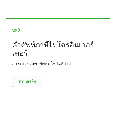
บท
8
คำศัพท์ภาษีไมโครอินเวอร์
เตอร์
การรวบรวมคำศัพท์ที่ใช้กันทั่วไป
อ่านบทเต็ม