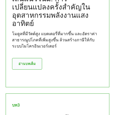
เปลี่ยนแปลงครั้งสำคัญใน
อุตสาหกรรมพลังงานแสง
อาทิตย์
โมดูลที่มีวัตต์สูง แบตเตอรี่ที่มากขึ้น และอัตราค่า
สาธารณูปโภคที่เพิ่มสูงขึ้น ล้วนสร้างภาษีให้กับ
ระบบไมโครอินเวอร์เตอร์
อ่านบทเต็ม
บท
3