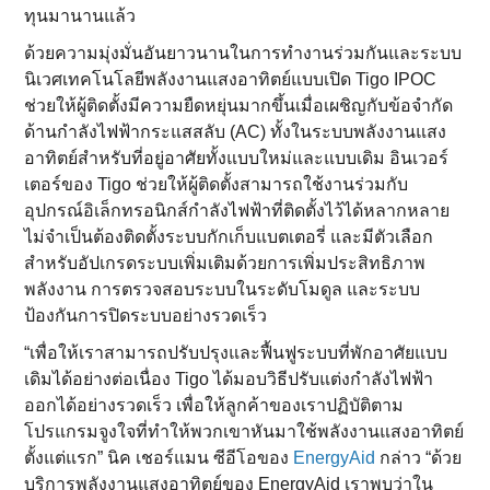
ทุนมานานแล้ว
ด้วยความมุ่งมั่นอันยาวนานในการทำงานร่วมกันและระบบ
นิเวศเทคโนโลยีพลังงานแสงอาทิตย์แบบเปิด Tigo IPOC
ช่วยให้ผู้ติดตั้งมีความยืดหยุ่นมากขึ้นเมื่อเผชิญกับข้อจำกัด
ด้านกำลังไฟฟ้ากระแสสลับ (AC) ทั้งในระบบพลังงานแสง
อาทิตย์สำหรับที่อยู่อาศัยทั้งแบบใหม่และแบบเดิม อินเวอร์
เตอร์ของ Tigo ช่วยให้ผู้ติดตั้งสามารถใช้งานร่วมกับ
อุปกรณ์อิเล็กทรอนิกส์กำลังไฟฟ้าที่ติดตั้งไว้ได้หลากหลาย
ไม่จำเป็นต้องติดตั้งระบบกักเก็บแบตเตอรี่ และมีตัวเลือก
สำหรับอัปเกรดระบบเพิ่มเติมด้วยการเพิ่มประสิทธิภาพ
พลังงาน การตรวจสอบระบบในระดับโมดูล และระบบ
ป้องกันการปิดระบบอย่างรวดเร็ว
“เพื่อให้เราสามารถปรับปรุงและฟื้นฟูระบบที่พักอาศัยแบบ
เดิมได้อย่างต่อเนื่อง Tigo ได้มอบวิธีปรับแต่งกำลังไฟฟ้า
ออกได้อย่างรวดเร็ว เพื่อให้ลูกค้าของเราปฏิบัติตาม
โปรแกรมจูงใจที่ทำให้พวกเขาหันมาใช้พลังงานแสงอาทิตย์
ตั้งแต่แรก” นิค เชอร์แมน ซีอีโอของ
EnergyAid
กล่าว “ด้วย
บริการพลังงานแสงอาทิตย์ของ EnergyAid เราพบว่าใน