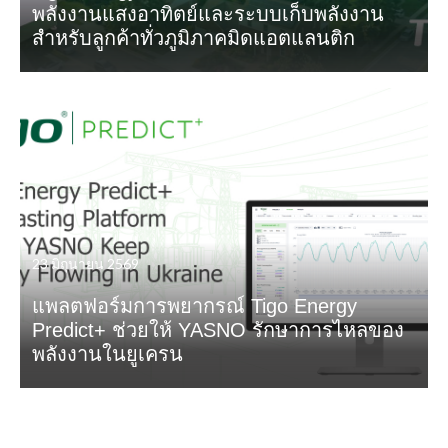
พลังงานแสงอาทิตย์และระบบเก็บพลังงาน
สำหรับลูกค้าทั่วภูมิภาคมิดแอตแลนติก
23 มิถุนายน 2569
แพลตฟอร์มการพยากรณ์ Tigo Energy
Predict+ ช่วยให้ YASNO รักษาการไหลของ
พลังงานในยูเครน