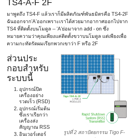
TS4-A-F 2F
มาพูดถึง TS4-F แล้วเราก็มีผลิตภัณฑ์พันธมิตรคือ TS4-2F
ฉันออกจาก'A'ออกเพราะเราได้สวยมากอากาศออกไปจาก
TS4 ที่ติดตั้งบนโมดูล -- 'A'ย่อมาจาก add - on ซึ่ง
หมายความว่าคุณเพียงแค่ติดตั้งขวาบนโมดูล แต่เพียงเพื่อ
ความกะทัดรัดผมเรียกพวกเขาว่า F หรือ 2F
ส่วนประ
กอบสําหรับ
ระบบนี้
อุปกรณ์ปิด
เครื่องอย่าง
รวดเร็ว (RSD)
อุปกรณ์เริ่มต้น
ซึ่งเราเรียกว่า
เครื่องส่ง
สัญญาณ RSS
รูปที่ 2 สถาปัตยกรรม Tigo F-
อินเวอร์เตอร์