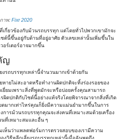
ท่านั้น
ูปภาพ:
Fixr 2020
ันที่เกี่ยวข้องกับม้วนรถบรรทุก แต่โดยทั่วไปพวกเขามักจะ
้ขึ้นอยู่กับด้านที่อยู่อาศัย ตัวเลขเหล่านั้นเพิ่มขึ้นใน
เวอร์เตอร์อาจมากขึ้น
คัญ
ี่ยงรถบรรทุกเหล่านี้จํานวนมากเข้าด้วยกัน
เสียหายไม่สะอาดหรือทํางานผิดปกติจะทิ้งร่องรอยของ
ยี่ยมเพราะสิ่งที่พูดมักจะหรือบ่อยครั้งคุณสามารถ
ะไรผิดปกติกับไซต์นี้อย่างแท้จริงโดยพิจารณาจากสิ่งที่เกิด
ียดมากเท่าไหร่คุณก็ยิ่งมีความแม่นยํามากขึ้นในการ
องการม้วนรถบรรทุกคุณจะส่งคนที่เหมาะสมด้วยเครื่อง
วนที่เหมาะสมและอื่น ๆ
ห้ผู้ชมเห็นว่าแพลตฟอร์มการตรวจสอบของเรามีความ
ิธีหลีกเลี่ยงรถบรรทุกเหล่านี้เมื่อฉันพูดถึง