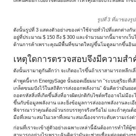
เทคนิคออกไปยังไซต์น้อยลงเท่าไหร่คุณก็ยิ่งประหยัดมากขึ้นเ
รูปที่ 3 ที่มาของร
ดังนั้นรูปที่ 3 แสดงตัวอย่างของค่าใช้จ่ายทั่วไปที่แตกต่างก
อยู่ที่ประมาณ $ 150 ถึง $ 300 และจํานวนมากนี้มาจากเว็บไซต์นี
ด้านการค้าเพราะคุณมีพื้นที่ขนาดใหญ่ขึ้นโมดูลมากขึ้นอิน
เหตุใดการตรวจสอบจึงมีความสํา
ดังนั้นเรามาดูกันดีกว่า จะเกิดอะไรขึ้นถ้าเราสามารถหลีกเล
คําพูดนี้จาก EnergySage นั้นยอดเยี่ยมมาก "ระบบสุริยะที่
เกล็ดขนมปังไว้ในสถิติการส่งออกพลังงาน" ฉันคิดว่ามันยอดเ
ถอดรหัสสิ่งที่เกิดขึ้นสิ่งที่อาจผิดปกติกับไซต์หรืออาจไม่มีอ
ขึ้นกับข้อมูลพลังงาน และยิ่งข้อมูลการส่งออกพลังงานละเอ
พิจารณาว่าคุณต้องม้วนรถบรรทุกจริงหรือไม่ และถ้าคุณต้
มือที่เหมาะสมในเวลาที่เหมาะสมเนื่องจากระดับความเร่งด่
ก่อนที่เราจะเข้าสู่ตัวอย่างเฉพาะเหล่านี้ฉันต้องการทําใ
สามารถอย่างไรเพราะฉันคิดว่ามันจะช่วยเชื่อมต่อจุดต่างๆของว