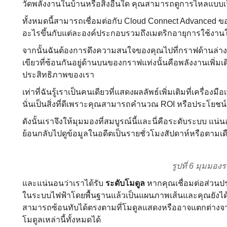
วัดพลังงานในบ้านหรือสิ่งอื่นใด คุณสามารถดูการไหลแบบเ
ทั้งหมดนี้สามารถเชื่อมต่อกับ Cloud Connect Advanced ขอ
อะไรขึ้นกับแต่ละองค์ประกอบรวมถึงเมตริกอายุการใช้งาน
จากนั้นฉันต้องการดึงความสนใจของคุณไปที่กราฟด้านล่าง 
เขียวที่ซ้อนกันอยู่ด้านบนของกราฟแท่งนั้นคือพลังงานเพิ่มเต
ประสิทธิภาพของเรา
เท่าที่ฉันรู้เราเป็นคนเดียวที่แสดงผลลัพธ์เพิ่มเติมที่เครื
นั่นเป็นสิ่งที่ดีเพราะคุณสามารถคํานวณ ROI หรือประโยชน์
ดังนั้นเราจึงให้มุมมองที่สมบูรณ์นี้และนี่คือระดับระบบ แ
ย้อนกลับไปดูข้อมูลในอดีตเป็นรายชั่วโมงสัปดาห์หรือตามเดือ
รูปที่ 6 มุมมอง
และแน่นอนว่าเราได้รับ
ระดับโมดูล
หากคุณเชื่อมต่อส่วนปร
ในระบบไฟฟ้าโดยพื้นฐานแล้วเป็นแผนภาพเส้นและคุณยังได้เห
สามารถซ้อนทับได้ตรงตามที่โมดูลแสดงหรืออาจแตกต่างจาก
โมดูลเหล่านี้ทั้งหมดได้