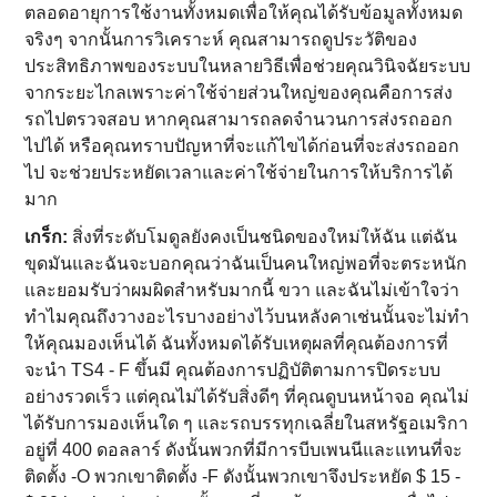
ตลอดอายุการใช้งานทั้งหมดเพื่อให้คุณได้รับข้อมูลทั้งหมด
จริงๆ จากนั้นการวิเคราะห์ คุณสามารถดูประวัติของ
ประสิทธิภาพของระบบในหลายวิธีเพื่อช่วยคุณวินิจฉัยระบบ
จากระยะไกลเพราะค่าใช้จ่ายส่วนใหญ่ของคุณคือการส่ง
รถไปตรวจสอบ หากคุณสามารถลดจำนวนการส่งรถออก
ไปได้ หรือคุณทราบปัญหาที่จะแก้ไขได้ก่อนที่จะส่งรถออก
ไป จะช่วยประหยัดเวลาและค่าใช้จ่ายในการให้บริการได้
มาก
เกร็ก:
สิ่งที่ระดับโมดูลยังคงเป็นชนิดของใหม่ให้ฉัน แต่ฉัน
ขุดมันและฉันจะบอกคุณว่าฉันเป็นคนใหญ่พอที่จะตระหนัก
และยอมรับว่าผมผิดสําหรับมากนี้ ขวา และฉันไม่เข้าใจว่า
ทําไมคุณถึงวางอะไรบางอย่างไว้บนหลังคาเช่นนั้นจะไม่ทํา
ให้คุณมองเห็นได้ ฉันทั้งหมดได้รับเหตุผลที่คุณต้องการที่
จะนํา TS4 - F ขึ้นมี คุณต้องการปฏิบัติตามการปิดระบบ
อย่างรวดเร็ว แต่คุณไม่ได้รับสิ่งดีๆ ที่คุณดูบนหน้าจอ คุณไม่
ได้รับการมองเห็นใด ๆ และรถบรรทุกเฉลี่ยในสหรัฐอเมริกา
อยู่ที่ 400 ดอลลาร์ ดังนั้นพวกที่มีการบีบเพนนีและแทนที่จะ
ติดตั้ง -O พวกเขาติดตั้ง -F ดังนั้นพวกเขาจึงประหยัด $ 15 -