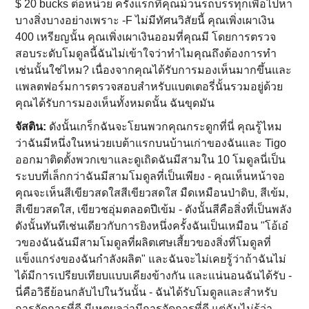
$ 20 bucks ต่อหน่วย ครั้งแรกที่คุณม้วนรถบรรทุกเพื่อไปหา
บางสิ่งบางอย่างเพราะ -F ไม่มีทัศนวิสัยนี้ คุณเพิ่งเผาเงิน
400 เหรียญนั้น คุณเพิ่งเผาเงินออมที่คุณมี โดยการตรวจ
สอบระดับโมดูลนี้ฉันไม่เข้าใจว่าทําไมคุณถึงต้องการทํา
เช่นนั้นใช่ไหม? เนื่องจากคุณได้รับการมองเห็นมากขึ้นและ
แพลตฟอร์มการตรวจสอบสําหรับแบตเตอรี่นั้นรวมอยู่ด้วย
คุณได้รับการมองเห็นทั้งหมดนั้น ฉันขุดมัน
จัสติน:
ดังนั้นเกร็กฉันจะโยนพวกคุณกระดูกที่นี่ คุณรู้ไหม
ว่าฉันมีหนึ่งในหน่วยเบต้าแรกบนบ้านเก่าของฉันและ Tigo
ออกมาติดตั้งพวกเขาและดูเถิดฉันมีสามใน 10 โมดูลนี่เป็น
ระบบที่เล็กกว่าฉันมีสามโมดูลที่เป็นเพียง - คุณเห็นหน้าจอ
คุณจะเห็นสีเขียวสดใสสีเขียวสดใส มืดเหมือนป่าดิบ, สีเข้ม,
สีเขียวสดใส, เขียวชอุ่มตลอดปีเข้ม - ดังนั้นสีคือสิ่งที่เป็นพลัง
ดังนั้นทันทีเช่นเดียวกับการยิงหนึ่งครั้งฉันเป็นเหมือน "โอ้เอ๋
วของฉันฉันมีสามโมดูลที่ผลิตเศษเสี้ยวของสิ่งที่โมดูลที่
แข็งแกร่งของฉันกําลังผลิต" และฉันจะไม่เคยรู้ว่าถ้าฉันไม่
ได้มีการเปรียบเทียบแบบเคียงข้างกัน และแน่นอนฉันได้รับ -
นี่คือวิธีย้อนกลับไปในวันนั้น - ฉันได้รับโมดูลและสําหรับ
การจัดการที่ดี มีเหตุผลว่ามีการจัดการที่ดี แต่ฉันไม่รู้ว่า