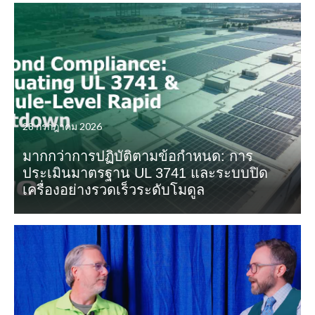
28 กรกฎาคม 2026
มากกว่าการปฏิบัติตามข้อกำหนด: การ
ประเมินมาตรฐาน UL 3741 และระบบปิด
เครื่องอย่างรวดเร็วระดับโมดูล