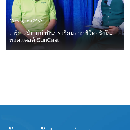
23 กรกฎาคม 2569
เกร็ก สมิธ แบ่งปันบทเรียนจากชีวิตจริงใน
พอดแคสต์ SunCast