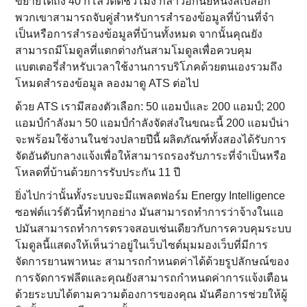
ขยายได้ถึง 40 กิโลวัตต์ชั่วโมง กล่าวอีกนัยหนึ่งสี่เปลือก
พวกเขาสามารถจับคู่สําหรับการสํารองข้อมูลที่บ้านที่จํา
เป็นหรือการสํารองข้อมูลที่บ้านทั้งหมด จากนั้นคุณยัง
สามารถมีโมดูลที่แตกต่างกันสามโมดูลเพื่อควบคุม
แบตเตอรี่สําหรับเวลาใช้งานการบริโภคด้วยตนเองรวมถึง
โหมดสํารองข้อมูล ลองมาดู ATS ต่อไป
ด้วย ATS เรามีสองตัวเลือก: 50 แอมป์และ 200 แอมป์; 200
แอมป์กําลังมา 50 แอมป์กําลังจัดส่งในขณะนี้ 200 แอมป์น่า
จะพร้อมใช้งานในช่วงปลายปีนี้ ผลิตภัณฑ์ทั้งสองได้รับการ
จัดอันดับกลางแจ้งเพื่อให้สามารถรองรับภาระที่จําเป็นหรือ
โหลดที่บ้านด้วยการรับประกัน 11 ปี
ยิ่งไปกว่านั้นทั้งระบบจะมีแพลตฟอร์ม Energy Intelligence
ซอฟต์แวร์ตัวนี้ทําทุกอย่าง มันสามารถทําการว่าจ้างในแอ
ปมันสามารถทําการตรวจสอบเช่นเดียวกับการควบคุมระบบ
โมดูลนี้แสดงให้เห็นว่าอยู่ในเว็บไซต์มุมมองเว็บที่มีการ
จัดการยานพาหนะ สามารถกําหนดค่าได้ด้วยรูปลักษณ์ของ
การจัดการฟลีตและคุณยังสามารถกําหนดค่าการแจ้งเตือน
ด้วยระบบได้ตามความต้องการของคุณ มันคือการช่วยให้ผู้