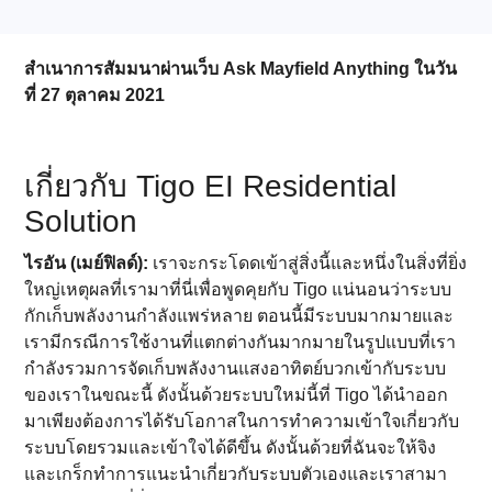
สําเนาการสัมมนาผ่านเว็บ Ask Mayfield Anything ในวัน
ที่ 27 ตุลาคม 2021
เกี่ยวกับ Tigo EI Residential
Solution
ไรอัน (เมย์ฟิลด์):
เราจะกระโดดเข้าสู่สิ่งนี้และหนึ่งในสิ่งที่ยิ่ง
ใหญ่เหตุผลที่เรามาที่นี่เพื่อพูดคุยกับ Tigo แน่นอนว่าระบบ
กักเก็บพลังงานกําลังแพร่หลาย ตอนนี้มีระบบมากมายและ
เรามีกรณีการใช้งานที่แตกต่างกันมากมายในรูปแบบที่เรา
กําลังรวมการจัดเก็บพลังงานแสงอาทิตย์บวกเข้ากับระบบ
ของเราในขณะนี้ ดังนั้นด้วยระบบใหม่นี้ที่ Tigo ได้นําออก
มาเพียงต้องการได้รับโอกาสในการทําความเข้าใจเกี่ยวกับ
ระบบโดยรวมและเข้าใจได้ดีขึ้น ดังนั้นด้วยที่ฉันจะให้จิง
และเกร็กทําการแนะนําเกี่ยวกับระบบตัวเองและเราสามา