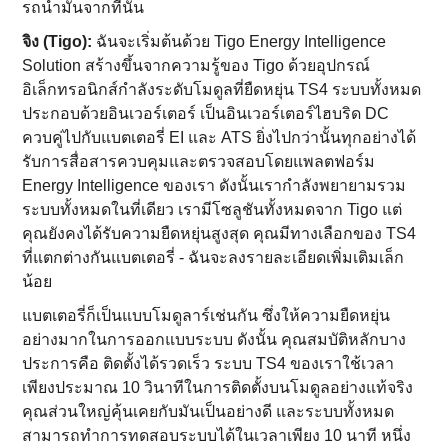
รถนํามันจากที่นั่น
จิง (Tigo):
ฉันจะเริ่มต้นด้วย Tigo Energy Intelligence
Solution สร้างขึ้นจากความรู้ของ Tigo ด้วยอุปกรณ์
อิเล็กทรอนิกส์กําลังระดับโมดูลที่ยืดหยุ่น TS4 ระบบทั้งหมด
ประกอบด้วยอินเวอร์เตอร์ เป็นอินเวอร์เตอร์ไฮบริด DC
ควบคู่ไปกับแบตเตอรี่ EI และ ATS ยิ่งไปกว่านั้นทุกอย่างได้
รับการสื่อสารควบคุมและตรวจสอบโดยแพลตฟอร์ม
Energy Intelligence ของเรา ดังนั้นเรากําลังพยายามรวม
ระบบทั้งหมดในที่เดียว เรามีโซลูชันทั้งหมดจาก Tigo แต่
คุณยังคงได้รับความยืดหยุ่นสูงสุด คุณมีทางเลือกของ TS4
ที่แตกต่างกันแบตเตอรี่ - ฉันจะลงรายละเอียดเพิ่มเติมเล็ก
น้อย
แบตเตอรี่ก็เป็นแบบโมดูลาร์เช่นกัน ซึ่งให้ความยืดหยุ่น
อย่างมากในการออกแบบระบบ ดังนั้น คุณสมบัติหลักบาง
ประการคือ ติดตั้งได้รวดเร็ว ระบบ TS4 ของเราใช้เวลา
เพียงประมาณ 10 วินาทีในการติดตั้งบนโมดูลอย่างแท้จริง
คุณส่วนใหญ่คุ้นเคยกับมันเป็นอย่างดี และระบบทั้งหมด
สามารถทำการทดสอบระบบได้ในเวลาเพียง 10 นาที หนึ่ง