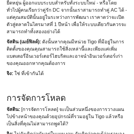
ยืดหยุ่น ผู้ออกแบบระบบสําหรับทั้งระบบใหม่ - หรือโดย
ทั่วไปผู้คนเรียกว่าคู่รัก DC จากนั้นเราสามารถทําคู่ AC ได้ -
แต่คุณสมบัตินั้นอยู่ในระหว่างการพัฒนา เราคาดว่าจะเปิด
ตัวสู่ตลาดในไตรมาสที่ 1 ปีหน้า เพื่อให้ระบบเดียวกันควรจะ
สามารถทําทั้งสองอย่างได้
จัสติน (เมย์ฟิลด์):
ดังนั้นหากคุณมีหน่วย Tigo ที่มีอยู่ในการ
ติดตั้งของคุณคุณสามารถใช้สิ่งเหล่านี้และเพียงแค่เพิ่ม
แบตเตอรี่อินเวอร์เตอร์ไฮบริดและอาจนําอินเวอร์เตอร์เก่า
ของคุณออกหากคุณต้องการ
จิง:
ใช่ ที่เข้ากันได้
การจัดการโหลด
จัสติน:
[การจัดการโหลด] จะเป็นส่วนหนึ่งของการวางแผน
ไปข้างหน้าของคุณด้วยอุปกรณ์ที่รวมอยู่ใน Tigo แล้วหรือ
เป็นสิ่งที่คุณไม่สามารถพูดได้?
จิง:
ไม่ฉันคิดว่ามันอยู่ในแผนงาน ฉันคิดว่าคุณรู้ว่าเรามอง