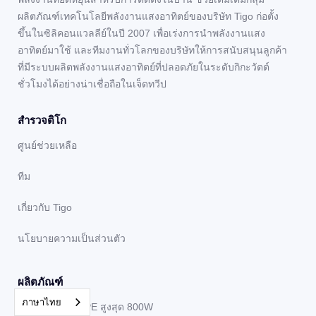
ผลิตภัณฑ์เทคโนโลยีพลังงานแสงอาทิตย์ของบริษัท Tigo ก่อตั้ง
ขึ้นในซิลิคอนแวลลีย์ในปี 2007 เพื่อเร่งการนำพลังงานแสง
อาทิตย์มาใช้ และทีมงานทั่วโลกของบริษัทให้การสนับสนุนลูกค้า
ที่มีระบบผลิตพลังงานแสงอาทิตย์ที่ปลอดภัยในระดับกิกะวัตต์
ชั่วโมงได้อย่างน่าเชื่อถือในเจ็ดทวีป
สํารวจติโก
ศูนย์ช่วยเหลือ
ทีม
เกี่ยวกับ Tigo
นโยบายความเป็นส่วนตัว
ผลิตภัณฑ์
ภาษาไทย
TS4-X Flex MLPE สูงสุด 800W