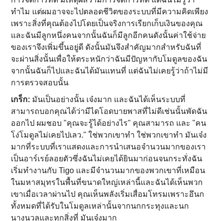
ทําไม แต่ผมอาจจะไปตลอดชีวิตของระบบที่มีความคิดเพียง
เพราะสิ่งที่คุณต้องไปโดยเป็นจริงการเรียกเก็บเงินของคุณ
และฉันมีลูกหนึ่งคนจากนั้นฉันก็มีลูกอีกคนดังนั้นค่าใช้จ่าย
ของเราจึงเพิ่มขึ้นอยู่ดี ดังนั้นมันจึงสําคัญมากสําหรับฉันที่
จะผ่านสิ่งนั้นเพื่อให้ตระหนักว่าฉันมีปัญหากับโมดูลของฉัน
จากนั้นฉันก็ไปและฉันได้มันแทนที่ แต่ฉันไม่เคยรู้ว่าถ้าไม่มี
การตรวจสอบนั้น
เกร็ก:
มันเป็นอย่างนั้น เจ๋งมาก และฉันได้เห็นระบบที่
สามารถบอกคุณได้ว่ามีไดโอดบายพาสที่ไม่ดีเช่นนั้นพัดฉัน
ออกไป ผมชอบ "คุณจะรู้ได้อย่างไร" คุณสามารถ และ "คน
โง่โมดูลไม่เคยไปเลว." ใช่พวกเขาทํา ใช่พวกเขาทํา มันเจ๋ง
มากที่ระบบที่เราแสดงและการนําเสนอจํานวนมากของเรา
เป็นอาร์เรย์ลอยตัวซึ่งฉันไม่เคยได้ยินมาก่อนจนกระทั่งฉัน
เริ่มทํางานกับ Tigo และมีจํานวนมากของพวกเขาที่เหมือน
ในมหาสมุทรในพื้นที่ขนาดใหญ่เหล่านี้และฉันได้เห็นพวก
เขาเมื่อเวลาผ่านไป คุณเห็นพลังเริ่มเสื่อมโทรมเพราะอึนก
ทั้งหมดที่ได้รับในโมดูลเหล่านั้นจากนกกระทุงและนก
นางนวลและทุกสิ่งที่ มันเจ๋งมาก