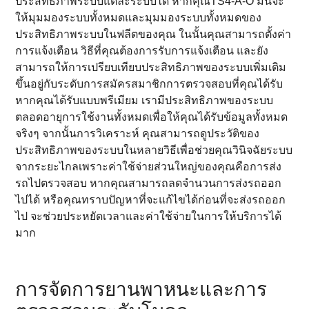
ประสิทธิภาพระบบแต่ละระบบได้ หากคุณTS4-A-O มันจะ
ให้มุมมองระบบทั้งหมดและมุมมองระบบทั้งหมดของ
ประสิทธิภาพระบบในฟลีตของคุณ ในนั้นคุณสามารถตั้งค่า
การแจ้งเตือน วิธีที่คุณต้องการรับการแจ้งเตือน และยัง
สามารถให้การเปรียบเทียบประสิทธิภาพของระบบเพิ่มเติม
ขึ้นอยู่กับระดับการสมัครสมาชิกการตรวจสอบที่คุณได้รับ
หากคุณได้รับแบบพรีเมียม เรามีประสิทธิภาพของระบบ
ตลอดอายุการใช้งานทั้งหมดเพื่อให้คุณได้รับข้อมูลทั้งหมด
จริงๆ จากนั้นการวิเคราะห์ คุณสามารถดูประวัติของ
ประสิทธิภาพของระบบในหลายวิธีเพื่อช่วยคุณวินิจฉัยระบบ
จากระยะไกลเพราะค่าใช้จ่ายส่วนใหญ่ของคุณคือการส่ง
รถไปตรวจสอบ หากคุณสามารถลดจำนวนการส่งรถออก
ไปได้ หรือคุณทราบปัญหาที่จะแก้ไขได้ก่อนที่จะส่งรถออก
ไป จะช่วยประหยัดเวลาและค่าใช้จ่ายในการให้บริการได้
มาก
การจัดการยานพาหนะและการ