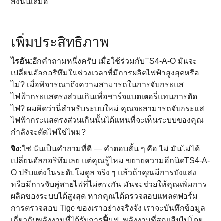
สิ่งนั้นเสมอ
เพิ่มประสิทธิภาพ
ไรอัน:
อีกคำถามหนึ่งครับ เมื่อใช้ร่วมกับTS4-A-O มันจะ
เปลี่ยนอัลกอริทึมในช่วงเวลาที่มีการผลิตไฟฟ้าสูงสุดหรือ
ไม่? เมื่อพิจารณาถึงความสามารถในการจับกระแส
ไฟฟ้ากระแสตรงส่วนเกินเพื่อชาร์จแบตเตอรี่แทนการตัด
ไฟ? ผมคิดว่านี่สำหรับระบบใหม่ คุณจะสามารถจับกระแส
ไฟฟ้ากระแสตรงส่วนเกินนั้นได้แทนที่จะเห็นระบบของคุณ
กำลังจะตัดไฟใช่ไหม?
จิง:
ใช่ นั่นเป็นคำถามที่ดี — คำตอบสั้น ๆ คือ ไม่ มันไม่ได้
เปลี่ยนอัลกอริทึมเลย แต่คุณรู้ไหม ขยายความอีกนิดTS4-A-
O ปรับแต่งในระดับโมดูล จริง ๆ แล้วถ้าคุณมีการบังแสง
หรือมีการจับคู่สายไฟที่ไม่ตรงกัน มันจะช่วยให้คุณเพิ่มการ
ผลิตของระบบได้สูงสุด หากคุณได้ตรวจสอบแพลตฟอร์ม
การตรวจสอบ Tigo ของเราอย่างจริงจัง เราจะบันทึกข้อมูล
เกี่ยวกับพลังงานที่ได้รับการฟื้นฟู, พลังงานที่สูญเสียไปโดย