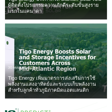
ผู้ติดตั้งโปรแกรมความภักดีระดับขั้นสูงราย
แรกในแคนาดา
30 กรกฎาคม 2026
Tigo Energy เพิ่มมาตรการส่งเสริมการใช้
พลังงานแสงอาทิตย์และระบบเก็บพลังงาน
สำหรับลูกค้าทั่วภูมิภาคมิดแอตแลนติก