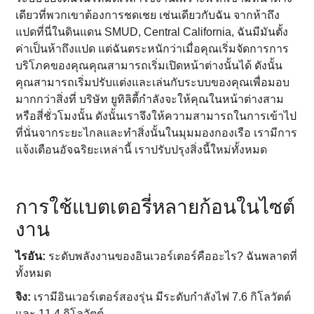
เดียวที่พวกเขาต้องการชดเชย เช่นเดียวกับฉัน จากห้าถึง
แปดที่นี่ในดินแดน SMUD, Central California, ฉันมีมันตั้ง
ค่าเป็นห้าถึงแปด แต่ฉันตระหนักว่าเมื่อคุณเริ่มจัดการการ
บริโภคของคุณคุณสามารถเริ่มเปิดหน้าต่างนั้นได้ ดังนั้น
คุณสามารถเริ่มปรับแต่งและเล่นกับระบบของคุณเพื่อมอบ
มากกว่าสิ่งที่ บริษัท ยูทิลิตี้กําลังจะให้คุณในหน้าต่างสาม
หรือสี่ชั่วโมงนั้น ดังนั้นเราจึงให้ความสามารถในการเข้าไป
ที่นั่นจากระยะไกลและทําสิ่งนั้นในมุมมองกองเรือ เรามีการ
แจ้งเตือนอัจฉริยะเหล่านี้ เราปรับปรุงสิ่งนี้ใหม่ทั้งหมด
การใช้แบตเตอรี่หลายก้อนในไซต์
งาน
ไรอัน:
ระดับพลังงานของอินเวอร์เตอร์คืออะไร? ฉันพลาดที่
ทั้งหมด
จิง:
เรามีอินเวอร์เตอร์สองรุ่น มีระดับกําลังไฟ 7.6 กิโลวัตต์
และ 11.4 กิโลวัตต์