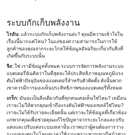
ระบบกักเก็บพลังงาน
ไรอัน:
แล้วระบบกักเก็บพลังงานล่ะ? คุณมีความเข้าใจใน
เรื่องนี้มากแค่ไหน? ในแง่ของความสามารถในการให้
ลูกค้าของคุณจากระยะไกลให้ข้อมูลอัจฉริยะเกี่ยวกับสิ่งที่
เกิดขึ้นกับระบบนั้น
จิง:
ใช่ เรามีข้อมูลทั้งหมด ระบบการจัดการพลังงานระบบ
แบตเตอรี่ฉันคิดว่าในที่สุดจะให้ประสิทธิภาพอุณหภูมิแรง
ดันไฟฟ้าปัจจุบันของแบตเตอรี่สําหรับตัวติดตั้ง ดังนั้นพวก
เขาควรมีการมองเห็นประสิทธิภาพของแบตเตอรี่ทั้งหมด
เกร็ก:
มันจะเป็นสิ่งเดียวกันที่ทุกคนเคยเห็นใช่ไหม? เหมือน
เราจะไม่ให้พวกคุณเข้าถึงแรงดันไฟฟ้าของเซลล์ใช่ไหม?
เราจะไม่ได้รับรายละเอียดนั้น แต่เราจะให้ข้อมูลที่เกี่ยวข้อง
แก่พวกคุณเพื่อช่วยคุณแก้ไขปัญหาจากระยะไกลและปรับ
แต่งและปรับแต่งระบบเหล่านั้น เราพบว่าผู้คนต้องการวาง
ระบบของตนในโหมดเวลาใช้งานเพราะพวกเขามีหน้าต่าง