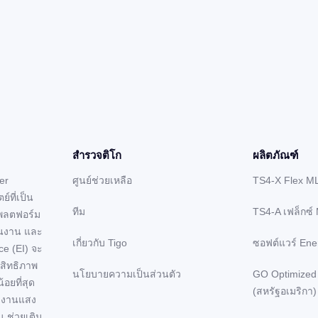
สํารวจติโก
ผลิตภัณฑ์
er
ศูนย์ช่วยเหลือ
TS4-X Flex M
์ที่เป็น
ทีม
TS4-A เฟล็กซ์
แพลตฟอร์ม
ินงาน และ
เกี่ยวกับ Tigo
ซอฟต์แวร์ Ener
ce (EI) จะ
ะสิทธิภาพ
นโยบายความเป็นส่วนตัว
GO Optimized
อยที่สุด
(สหรัฐอเมริกา)
ังงานแสง
น ช่วยเติม