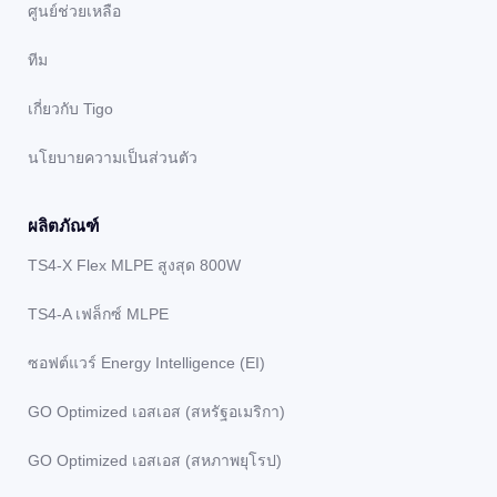
ศูนย์ช่วยเหลือ
ทีม
เกี่ยวกับ Tigo
นโยบายความเป็นส่วนตัว
ผลิตภัณฑ์
TS4-X Flex MLPE สูงสุด 800W
TS4-A เฟล็กซ์ MLPE
ซอฟต์แวร์ Energy Intelligence (EI)
GO Optimized เอสเอส (สหรัฐอเมริกา)
GO Optimized เอสเอส (สหภาพยุโรป)