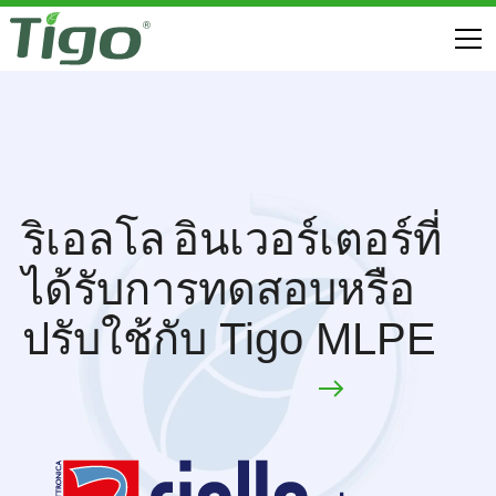
ริเอลโล
อินเวอร์เตอร์ที่
ได้รับการทดสอบหรือ
ปรับใช้กับ Tigo MLPE