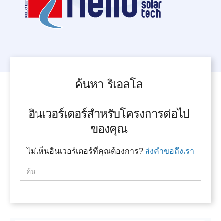
ค้นหา
ริเอลโล
อินเวอร์เตอร์สําหรับโครงการต่อไป
ของคุณ
ไม่เห็นอินเวอร์เตอร์ที่คุณต้องการ?
ส่งคําขอถึงเรา