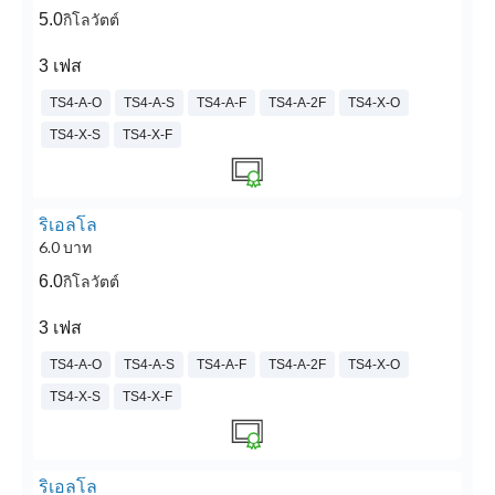
5.0
กิโลวัตต์
3 เฟส
TS4-A-O
TS4-A-S
TS4-A-F
TS4-A-2F
TS4-X-O
TS4-X-S
TS4-X-F
ริเอลโล
6.0 บาท
6.0
กิโลวัตต์
3 เฟส
TS4-A-O
TS4-A-S
TS4-A-F
TS4-A-2F
TS4-X-O
TS4-X-S
TS4-X-F
ริเอลโล