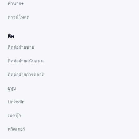
ทํานาย+
ดาวน์โหลด
ติด
ติดต่อฝ่ายขาย
ติดต่อฝ่ายสนับสนุน
ติดต่อฝ่ายการตลาด
ยูทูบ
LinkedIn
เฟซบุ๊ก
ทวิตเตอร์