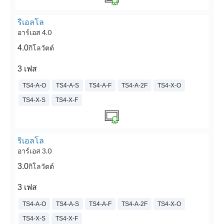
ริเอลโล
อาร์เอส 4.0
4.0
กิโลวัตต์
3 เฟส
TS4-A-O
TS4-A-S
TS4-A-F
TS4-A-2F
TS4-X-O
TS4-X-S
TS4-X-F
ริเอลโล
อาร์เอส 3.0
3.0
กิโลวัตต์
3 เฟส
TS4-A-O
TS4-A-S
TS4-A-F
TS4-A-2F
TS4-X-O
TS4-X-S
TS4-X-F