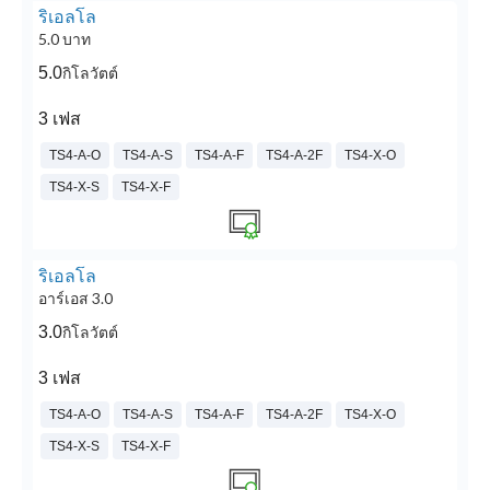
ริเอลโล
5.0 บาท
5.0
กิโลวัตต์
3 เฟส
TS4-A-O
TS4-A-S
TS4-A-F
TS4-A-2F
TS4-X-O
TS4-X-S
TS4-X-F
ริเอลโล
อาร์เอส 3.0
3.0
กิโลวัตต์
3 เฟส
TS4-A-O
TS4-A-S
TS4-A-F
TS4-A-2F
TS4-X-O
TS4-X-S
TS4-X-F