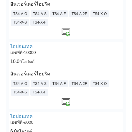
อินเวอร์เตอร์ไฮบริด
TS4-A-O
TS4-A-S
TS4-A-F
TS4-A-2F
TS4-X-O
TS4-X-S
TS4-X-F
ไฮปอนเทค
เอชพีที-10000
10.0
กิโลวัตต์
อินเวอร์เตอร์ไฮบริด
TS4-A-O
TS4-A-S
TS4-A-F
TS4-A-2F
TS4-X-O
TS4-X-S
TS4-X-F
ไฮปอนเทค
เอชพีที-6000
6.0
กิโลวัตต์