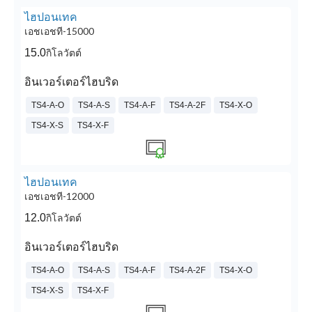
ไฮปอนเทค
เอชเอชที-15000
15.0
กิโลวัตต์
อินเวอร์เตอร์ไฮบริด
TS4-A-O
TS4-A-S
TS4-A-F
TS4-A-2F
TS4-X-O
TS4-X-S
TS4-X-F
ไฮปอนเทค
เอชเอชที-12000
12.0
กิโลวัตต์
อินเวอร์เตอร์ไฮบริด
TS4-A-O
TS4-A-S
TS4-A-F
TS4-A-2F
TS4-X-O
TS4-X-S
TS4-X-F