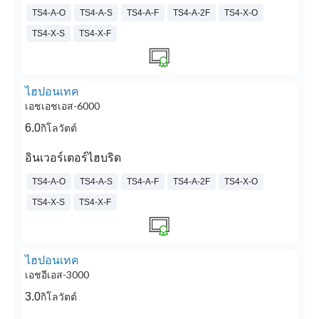
TS4-A-O
TS4-A-S
TS4-A-F
TS4-A-2F
TS4-X-O
TS4-X-S
TS4-X-F
ไฮปอนเทค
เอชเอชเอส-6000
6.0
กิโลวัตต์
อินเวอร์เตอร์ไฮบริด
TS4-A-O
TS4-A-S
TS4-A-F
TS4-A-2F
TS4-X-O
TS4-X-S
TS4-X-F
ไฮปอนเทค
เอชอีเอส-3000
3.0
กิโลวัตต์