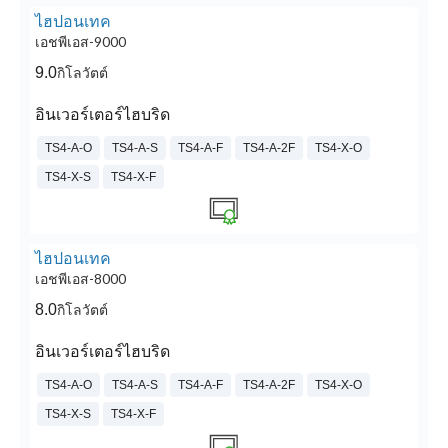
ไฮปอนเทค
เอชพีเอส-9000
9.0
กิโลวัตต์
อินเวอร์เตอร์ไฮบริด
TS4-A-O
TS4-A-S
TS4-A-F
TS4-A-2F
TS4-X-O
TS4-X-S
TS4-X-F
ไฮปอนเทค
เอชพีเอส-8000
8.0
กิโลวัตต์
อินเวอร์เตอร์ไฮบริด
TS4-A-O
TS4-A-S
TS4-A-F
TS4-A-2F
TS4-X-O
TS4-X-S
TS4-X-F