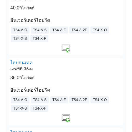
40.0
กิโลวัตต์
อินเวอร์เตอร์ไฮบริด
TS4-A-O
TS4-A-S
TS4-A-F
TS4-A-2F
TS4-X-O
TS4-X-S
TS4-X-F
ไฮปอนเทค
เอชพีที-36เค
36.0
กิโลวัตต์
อินเวอร์เตอร์ไฮบริด
TS4-A-O
TS4-A-S
TS4-A-F
TS4-A-2F
TS4-X-O
TS4-X-S
TS4-X-F