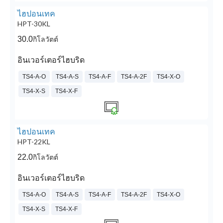
ไฮปอนเทค
HPT-30KL
30.0
กิโลวัตต์
อินเวอร์เตอร์ไฮบริด
TS4-A-O
TS4-A-S
TS4-A-F
TS4-A-2F
TS4-X-O
TS4-X-S
TS4-X-F
ไฮปอนเทค
HPT-22KL
22.0
กิโลวัตต์
อินเวอร์เตอร์ไฮบริด
TS4-A-O
TS4-A-S
TS4-A-F
TS4-A-2F
TS4-X-O
TS4-X-S
TS4-X-F