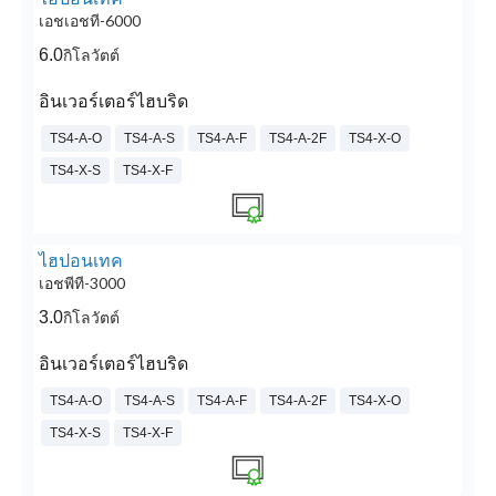
เอชเอชที-6000
6.0
กิโลวัตต์
อินเวอร์เตอร์ไฮบริด
TS4-A-O
TS4-A-S
TS4-A-F
TS4-A-2F
TS4-X-O
TS4-X-S
TS4-X-F
ไฮปอนเทค
เอชพีที-3000
3.0
กิโลวัตต์
อินเวอร์เตอร์ไฮบริด
TS4-A-O
TS4-A-S
TS4-A-F
TS4-A-2F
TS4-X-O
TS4-X-S
TS4-X-F