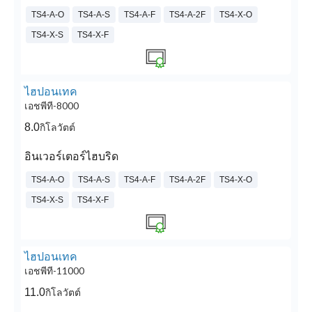
TS4-A-O
TS4-A-S
TS4-A-F
TS4-A-2F
TS4-X-O
TS4-X-S
TS4-X-F
ไฮปอนเทค
เอชพีที-8000
8.0
กิโลวัตต์
อินเวอร์เตอร์ไฮบริด
TS4-A-O
TS4-A-S
TS4-A-F
TS4-A-2F
TS4-X-O
TS4-X-S
TS4-X-F
ไฮปอนเทค
เอชพีที-11000
11.0
กิโลวัตต์