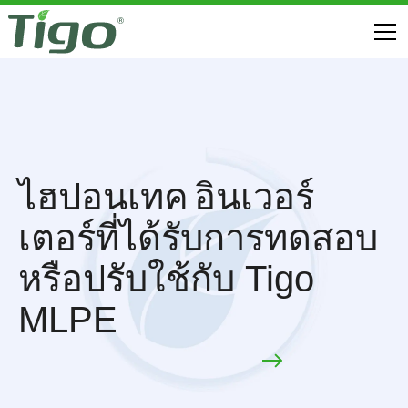
ไฮปอนเทค
อินเวอร์
เตอร์ที่ได้รับการทดสอบ
หรือปรับใช้กับ Tigo
MLPE