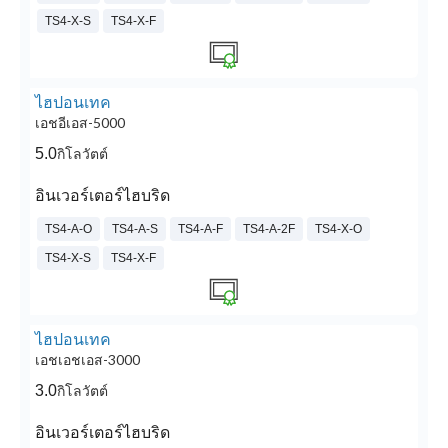
TS4-X-S
TS4-X-F
ไฮปอนเทค
เอชอีเอส-5000
5.0
กิโลวัตต์
อินเวอร์เตอร์ไฮบริด
TS4-A-O
TS4-A-S
TS4-A-F
TS4-A-2F
TS4-X-O
TS4-X-S
TS4-X-F
ไฮปอนเทค
เอชเอชเอส-3000
3.0
กิโลวัตต์
อินเวอร์เตอร์ไฮบริด