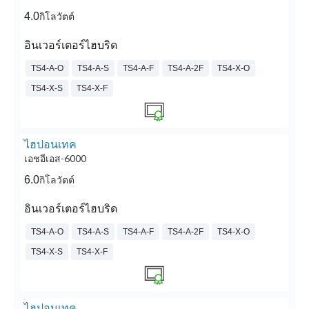
4.0
กิโลวัตต์
อินเวอร์เตอร์ไฮบริด
TS4-A-O
TS4-A-S
TS4-A-F
TS4-A-2F
TS4-X-O
TS4-X-S
TS4-X-F
ไฮปอนเทค
เอชอีเอส-6000
6.0
กิโลวัตต์
อินเวอร์เตอร์ไฮบริด
TS4-A-O
TS4-A-S
TS4-A-F
TS4-A-2F
TS4-X-O
TS4-X-S
TS4-X-F
ไฮปอนเทค