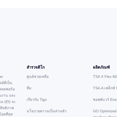
สํารวจติโก
ผลิตภัณฑ์
er
ศูนย์ช่วยเหลือ
TS4-X Flex M
์ที่เป็น
ทีม
TS4-A เฟล็กซ์
แพลตฟอร์ม
ินงาน และ
เกี่ยวกับ Tigo
ซอฟต์แวร์ Ener
ce (EI) จะ
ะสิทธิภาพ
นโยบายความเป็นส่วนตัว
GO Optimized
อยที่สุด